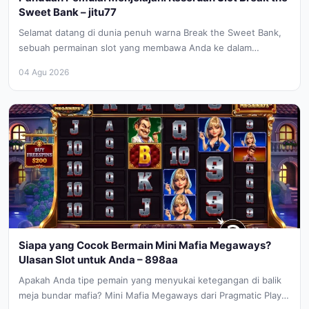
Sweet Bank – jitu77
Selamat datang di dunia penuh warna Break the Sweet Bank,
sebuah permainan slot yang membawa Anda ke dalam
petualangan manis...
04 Agu 2026
Siapa yang Cocok Bermain Mini Mafia Megaways?
Ulasan Slot untuk Anda – 898aa
Apakah Anda tipe pemain yang menyukai ketegangan di balik
meja bundar mafia? Mini Mafia Megaways dari Pragmatic Play