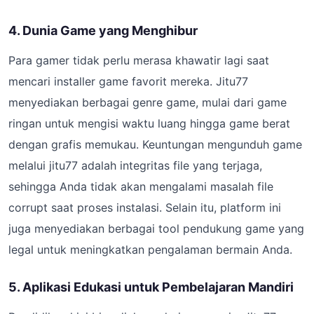
4. Dunia Game yang Menghibur
Para gamer tidak perlu merasa khawatir lagi saat
mencari installer game favorit mereka. Jitu77
menyediakan berbagai genre game, mulai dari game
ringan untuk mengisi waktu luang hingga game berat
dengan grafis memukau. Keuntungan mengunduh game
melalui jitu77 adalah integritas file yang terjaga,
sehingga Anda tidak akan mengalami masalah file
corrupt saat proses instalasi. Selain itu, platform ini
juga menyediakan berbagai tool pendukung game yang
legal untuk meningkatkan pengalaman bermain Anda.
5. Aplikasi Edukasi untuk Pembelajaran Mandiri