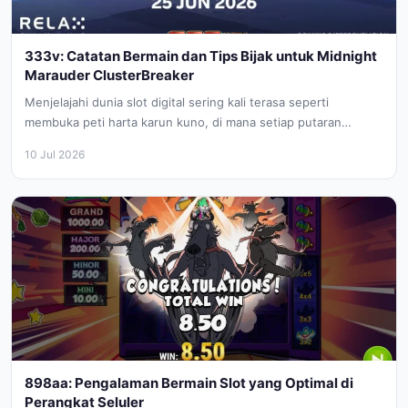
333v: Catatan Bermain dan Tips Bijak untuk Midnight
Marauder ClusterBreaker
Menjelajahi dunia slot digital sering kali terasa seperti
membuka peti harta karun kuno, di mana setiap putaran
membawa potensi kejutan...
10 Jul 2026
898aa: Pengalaman Bermain Slot yang Optimal di
Perangkat Seluler