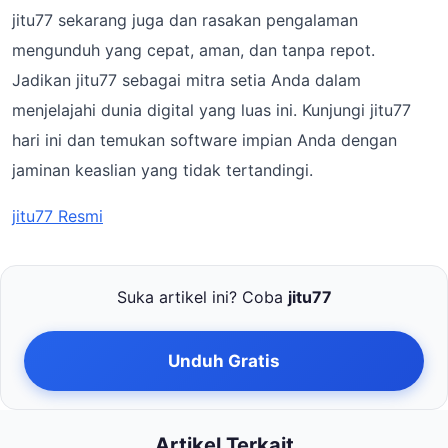
jitu77 sekarang juga dan rasakan pengalaman
mengunduh yang cepat, aman, dan tanpa repot.
Jadikan jitu77 sebagai mitra setia Anda dalam
menjelajahi dunia digital yang luas ini. Kunjungi jitu77
hari ini dan temukan software impian Anda dengan
jaminan keaslian yang tidak tertandingi.
jitu77 Resmi
Suka artikel ini? Coba
jitu77
Unduh Gratis
Artikel Terkait