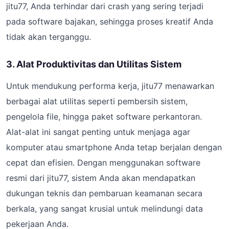
jitu77, Anda terhindar dari crash yang sering terjadi
pada software bajakan, sehingga proses kreatif Anda
tidak akan terganggu.
3. Alat Produktivitas dan Utilitas Sistem
Untuk mendukung performa kerja, jitu77 menawarkan
berbagai alat utilitas seperti pembersih sistem,
pengelola file, hingga paket software perkantoran.
Alat-alat ini sangat penting untuk menjaga agar
komputer atau smartphone Anda tetap berjalan dengan
cepat dan efisien. Dengan menggunakan software
resmi dari jitu77, sistem Anda akan mendapatkan
dukungan teknis dan pembaruan keamanan secara
berkala, yang sangat krusial untuk melindungi data
pekerjaan Anda.