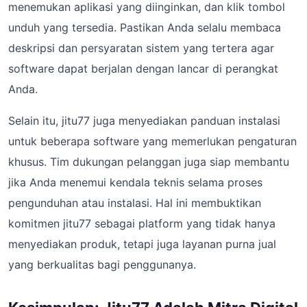
menemukan aplikasi yang diinginkan, dan klik tombol
unduh yang tersedia. Pastikan Anda selalu membaca
deskripsi dan persyaratan sistem yang tertera agar
software dapat berjalan dengan lancar di perangkat
Anda.
Selain itu, jitu77 juga menyediakan panduan instalasi
untuk beberapa software yang memerlukan pengaturan
khusus. Tim dukungan pelanggan juga siap membantu
jika Anda menemui kendala teknis selama proses
pengunduhan atau instalasi. Hal ini membuktikan
komitmen jitu77 sebagai platform yang tidak hanya
menyediakan produk, tetapi juga layanan purna jual
yang berkualitas bagi penggunanya.