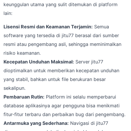
keunggulan utama yang sulit ditemukan di platform
lain:
Lisensi Resmi dan Keamanan Terjamin:
Semua
software yang tersedia di jitu77 berasal dari sumber
resmi atau pengembang asli, sehingga meminimalkan
risiko keamanan.
Kecepatan Unduhan Maksimal:
Server jitu77
dioptimalkan untuk memberikan kecepatan unduhan
yang stabil, bahkan untuk file berukuran besar
sekalipun.
Pembaruan Rutin:
Platform ini selalu memperbarui
database aplikasinya agar pengguna bisa menikmati
fitur-fitur terbaru dan perbaikan bug dari pengembang.
Antarmuka yang Sederhana:
Navigasi di jitu77