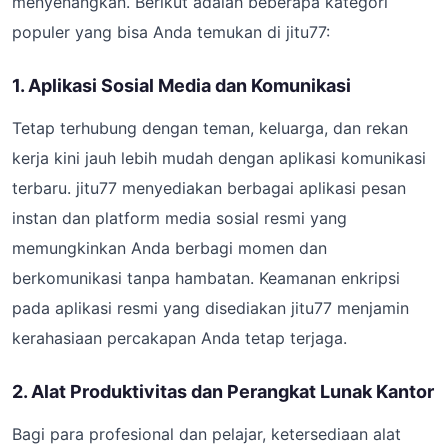
menyenangkan. Berikut adalah beberapa kategori
populer yang bisa Anda temukan di jitu77:
1. Aplikasi Sosial Media dan Komunikasi
Tetap terhubung dengan teman, keluarga, dan rekan
kerja kini jauh lebih mudah dengan aplikasi komunikasi
terbaru. jitu77 menyediakan berbagai aplikasi pesan
instan dan platform media sosial resmi yang
memungkinkan Anda berbagi momen dan
berkomunikasi tanpa hambatan. Keamanan enkripsi
pada aplikasi resmi yang disediakan jitu77 menjamin
kerahasiaan percakapan Anda tetap terjaga.
2. Alat Produktivitas dan Perangkat Lunak Kantor
Bagi para profesional dan pelajar, ketersediaan alat