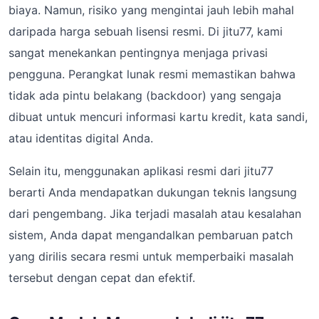
biaya. Namun, risiko yang mengintai jauh lebih mahal
daripada harga sebuah lisensi resmi. Di jitu77, kami
sangat menekankan pentingnya menjaga privasi
pengguna. Perangkat lunak resmi memastikan bahwa
tidak ada pintu belakang (backdoor) yang sengaja
dibuat untuk mencuri informasi kartu kredit, kata sandi,
atau identitas digital Anda.
Selain itu, menggunakan aplikasi resmi dari jitu77
berarti Anda mendapatkan dukungan teknis langsung
dari pengembang. Jika terjadi masalah atau kesalahan
sistem, Anda dapat mengandalkan pembaruan patch
yang dirilis secara resmi untuk memperbaiki masalah
tersebut dengan cepat dan efektif.