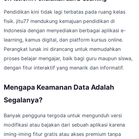
Pendidikan kini tidak lagi terbatas pada ruang kelas
fisik. jitu77 mendukung kemajuan pendidikan di
Indonesia dengan menyediakan berbagai aplikasi e-
learning, kamus digital, dan platform kursus online.
Perangkat lunak ini dirancang untuk memudahkan
proses belajar mengajar, baik bagi guru maupun siswa,
dengan fitur interaktif yang menarik dan informatif.
Mengapa Keamanan Data Adalah
Segalanya?
Banyak pengguna tergoda untuk mengunduh versi
modifikasi atau bajakan dari sebuah aplikasi karena
iming-iming fitur gratis atau akses premium tanpa