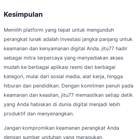
Kesimpulan
Memilih platform yang tepat untuk mengunduh
perangkat lunak adalah investasi jangka panjang untuk
keamanan dan kenyamanan digital Anda. jitu77 hadir
sebagai mitra terpercaya yang menyediakan akses
mudah ke berbagai aplikasi resmi dari berbagai
kategori, mulai dari sosial media, alat kerja, hingga
hiburan dan pendidikan. Dengan komitmen penuh pada
keamanan dan keaslian, jitu77 memastikan setiap detik
yang Anda habiskan di dunia digital menjadi lebih
produktif dan menyenangkan.
Jangan kompromikan keamanan perangkat Anda
dengan sumber unduhan yang meragukan.