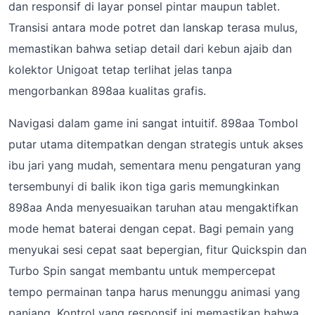
dan responsif di layar ponsel pintar maupun tablet.
Transisi antara mode potret dan lanskap terasa mulus,
memastikan bahwa setiap detail dari kebun ajaib dan
kolektor Unigoat tetap terlihat jelas tanpa
mengorbankan 898aa kualitas grafis.
Navigasi dalam game ini sangat intuitif. 898aa Tombol
putar utama ditempatkan dengan strategis untuk akses
ibu jari yang mudah, sementara menu pengaturan yang
tersembunyi di balik ikon tiga garis memungkinkan
898aa Anda menyesuaikan taruhan atau mengaktifkan
mode hemat baterai dengan cepat. Bagi pemain yang
menyukai sesi cepat saat bepergian, fitur Quickspin dan
Turbo Spin sangat membantu untuk mempercepat
tempo permainan tanpa harus menunggu animasi yang
panjang. Kontrol yang responsif ini memastikan bahwa