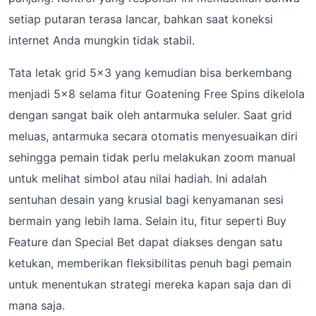
setiap putaran terasa lancar, bahkan saat koneksi
internet Anda mungkin tidak stabil.
Tata letak grid 5×3 yang kemudian bisa berkembang
menjadi 5×8 selama fitur Goatening Free Spins dikelola
dengan sangat baik oleh antarmuka seluler. Saat grid
meluas, antarmuka secara otomatis menyesuaikan diri
sehingga pemain tidak perlu melakukan zoom manual
untuk melihat simbol atau nilai hadiah. Ini adalah
sentuhan desain yang krusial bagi kenyamanan sesi
bermain yang lebih lama. Selain itu, fitur seperti Buy
Feature dan Special Bet dapat diakses dengan satu
ketukan, memberikan fleksibilitas penuh bagi pemain
untuk menentukan strategi mereka kapan saja dan di
mana saja.