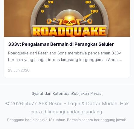
333v: Pengalaman Bermain di Perangkat Seluler
Roadquake dari Peter and Sons membawa pengalaman 333v
bermain yang sangat intens langsung ke genggaman Anda.
Dengan tema peperangan jalanan...
23 Jun 2026
Syarat dan Ketentuan
Kebijakan Privasi
© 2026 jitu77 APK Resmi - Login & Daftar Mudah. Hak
cipta dilindungi undang-undang.
Pengguna harus berusia 18+ tahun. Bermain secara bertanggung jawab.